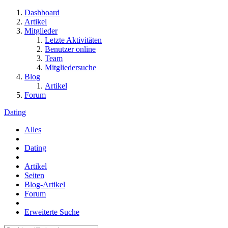
Dashboard
Artikel
Mitglieder
Letzte Aktivitäten
Benutzer online
Team
Mitgliedersuche
Blog
Artikel
Forum
Dating
Alles
Dating
Artikel
Seiten
Blog-Artikel
Forum
Erweiterte Suche